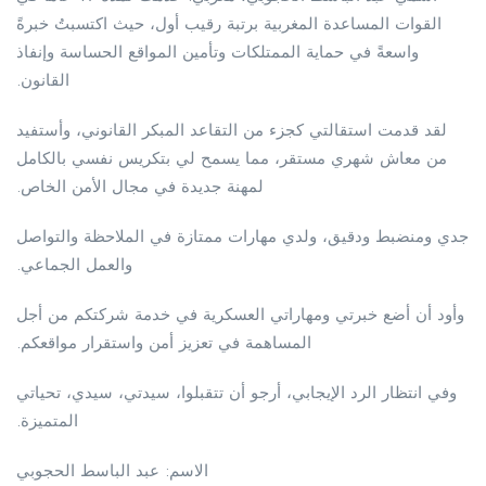
القوات المساعدة المغربية برتبة رقيب أول، حيث اكتسبتُ خبرةً
واسعةً في حماية الممتلكات وتأمين المواقع الحساسة وإنفاذ
القانون.
لقد قدمت استقالتي كجزء من التقاعد المبكر القانوني، وأستفيد
من معاش شهري مستقر، مما يسمح لي بتكريس نفسي بالكامل
لمهنة جديدة في مجال الأمن الخاص.
جدي ومنضبط ودقيق، ولدي مهارات ممتازة في الملاحظة والتواصل
والعمل الجماعي.
وأود أن أضع خبرتي ومهاراتي العسكرية في خدمة شركتكم من أجل
المساهمة في تعزيز أمن واستقرار مواقعكم.
وفي انتظار الرد الإيجابي، أرجو أن تتقبلوا، سيدتي، سيدي، تحياتي
المتميزة.
الاسم: عبد الباسط الحجوبي