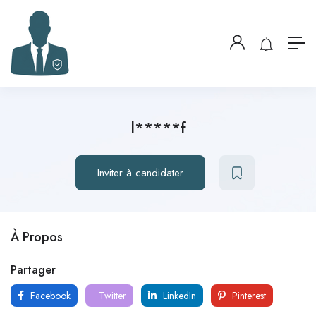
l*****f
Inviter à candidater
À Propos
Partager
Facebook
Twitter
LinkedIn
Pinterest