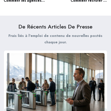
Comment les agences
Comment recruter un
immobilières peuvent-
agent de sécurité
elles monétiser le blog
qualifié en France :
de recrutement pour la
Guide pour Directeurs
sécurité privée en
d’Agences
De Récents Articles De Presse
2026 ?
Frais liés à l'emploi de contenu de nouvelles postés
chaque jour.