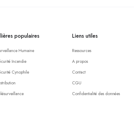
ilières populaires
Liens utiles
urveillance Humaine
Ressources
curité Incendie
A propos
écurité Cynophile
Contact
stribution
CGU
lésurveillance
Confidentialité des données