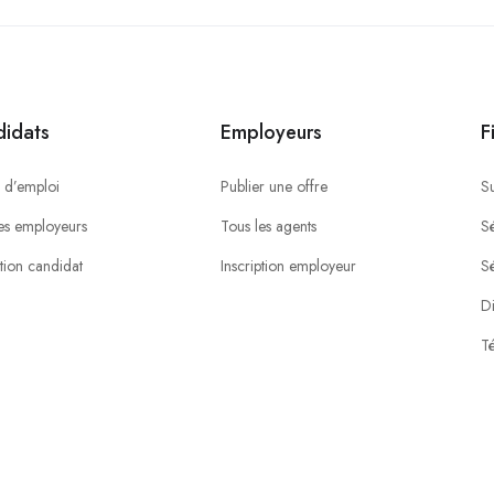
idats
Employeurs
F
 d’emploi
Publier une offre
S
es employeurs
Tous les agents
Sé
ption candidat
Inscription employeur
S
Di
Té