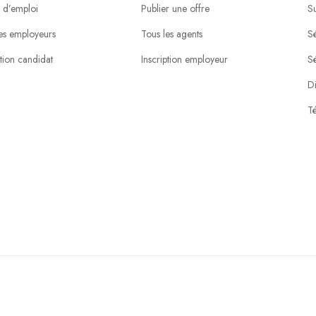
 d’emploi
Publier une offre
S
es employeurs
Tous les agents
Sé
ption candidat
Inscription employeur
S
Di
Té