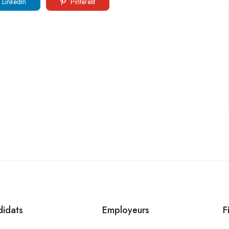
LinkedIn
Pinterest
idats
Employeurs
F