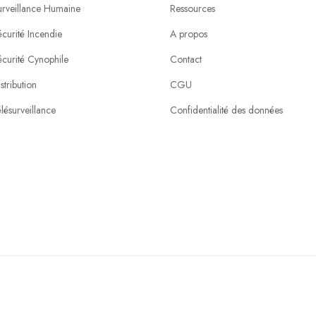
urveillance Humaine
Ressources
curité Incendie
A propos
écurité Cynophile
Contact
stribution
CGU
lésurveillance
Confidentialité des données