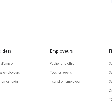
idats
Employeurs
F
 d’emploi
Publier une offre
S
es employeurs
Tous les agents
Sé
ption candidat
Inscription employeur
S
Di
Té