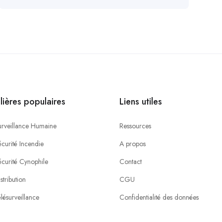
ilières populaires
Liens utiles
urveillance Humaine
Ressources
curité Incendie
A propos
écurité Cynophile
Contact
stribution
CGU
lésurveillance
Confidentialité des données