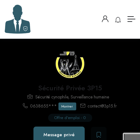
Sécurité Privée 3P15
Sécurité cynophile
,
Surveillance humaine
0638655***
contact@3p15.fr
Montrer
Offre d'emploi
-
0
Message privé