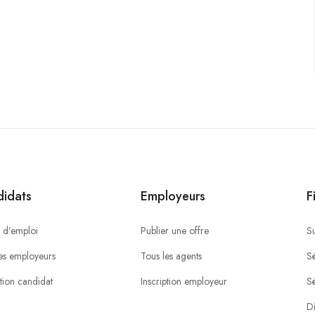
idats
Employeurs
F
 d’emploi
Publier une offre
S
es employeurs
Tous les agents
Sé
ption candidat
Inscription employeur
S
Di