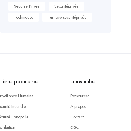
Sécurité Privée
Sécuritéprivée
Techniques
Turnoversécuritéprivée
ilières populaires
Liens utiles
urveillance Humaine
Ressources
curité Incendie
A propos
écurité Cynophile
Contact
stribution
CGU