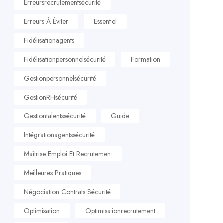
Erreursrecrutementsécurité
Erreurs À Éviter
Essentiel
Fidélisationagents
Fidélisationpersonnelsécurité
Formation
Gestionpersonnelsécurité
GestionRHsécurité
Gestiontalentssécurité
Guide
Intégrationagentssécurité
Maîtrise Emploi Et Recrutement
Meilleures Pratiques
Négociation Contrats Sécurité
Optimisation
Optimisationrecrutement