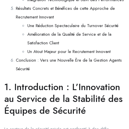
Résultats Concrets et Bénéfices de cette Approche de
Recrutement Innovant
Une Réduction Spectaculaire du Turnover Sécurité
Amélioration de la Qualité de Service et de la
Satisfaction Client
Un Atout Majeur pour le Recrutement Innovant
Conclusion : Vers une Nouvelle Ère de la Gestion Agents
Sécurité
1. Introduction : L’Innovation
au Service de la Stabilité des
Équipes de Sécurité