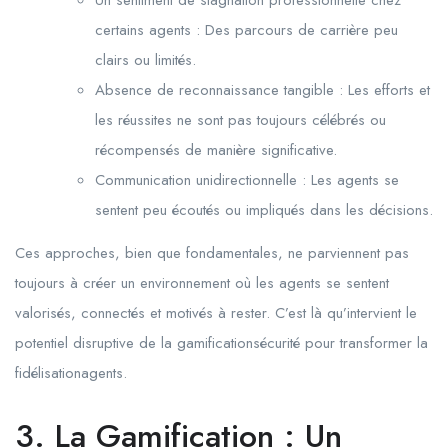
Un sentiment de stagnation professionnelle chez
certains agents : Des parcours de carrière peu
clairs ou limités.
Absence de reconnaissance tangible : Les efforts et
les réussites ne sont pas toujours célébrés ou
récompensés de manière significative.
Communication unidirectionnelle : Les agents se
sentent peu écoutés ou impliqués dans les décisions.
Ces approches, bien que fondamentales, ne parviennent pas
toujours à créer un environnement où les agents se sentent
valorisés, connectés et motivés à rester. C’est là qu’intervient le
potentiel disruptive de la
gamificationsécurité
pour transformer la
fidélisationagents
.
3. La Gamification : Un