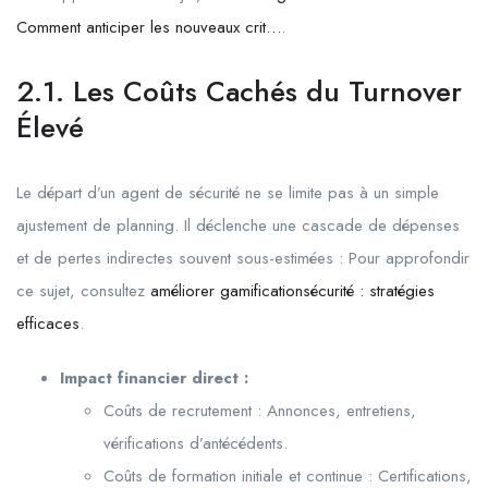
Comment anticiper les nouveaux crit…
.
2.1. Les Coûts Cachés du Turnover
Élevé
Le départ d’un agent de sécurité ne se limite pas à un simple
ajustement de planning. Il déclenche une cascade de dépenses
et de pertes indirectes souvent sous-estimées : Pour approfondir
ce sujet, consultez
améliorer gamificationsécurité : stratégies
efficaces
.
Impact financier direct :
Coûts de recrutement : Annonces, entretiens,
vérifications d’antécédents.
Coûts de formation initiale et continue : Certifications,