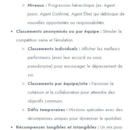
Niveaux :
Progression hiérarchique (ex: Agent
Junior, Agent Confirmé, Agent Élite) qui débloque de
nouvelles opportunités ou responsabilités.
Classements anonymisés ou par équipe :
Stimuler la
compétition saine et l’émulation.
Classements individuels :
Afficher les meilleurs
performeurs (avec leur accord ou sous
pseudonyme) pour encourager le dépassement de
soi.
Classements par équipe/site :
Favoriser la
cohésion et la collaboration pour atteindre des
objectifs communs.
Défis temporaires :
Missions spéciales avec des
récompenses uniques pour dynamiser le quotidien.
Récompenses tangibles et intangibles :
Un mix pour