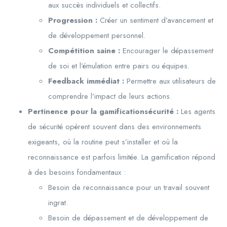
aux succès individuels et collectifs.
Progression :
Créer un sentiment d’avancement et
de développement personnel.
Compétition saine :
Encourager le dépassement
de soi et l’émulation entre pairs ou équipes.
Feedback immédiat :
Permettre aux utilisateurs de
comprendre l’impact de leurs actions.
Pertinence pour la
gamificationsécurité
:
Les agents
de sécurité opèrent souvent dans des environnements
exigeants, où la routine peut s’installer et où la
reconnaissance est parfois limitée. La gamification répond
à des besoins fondamentaux :
Besoin de reconnaissance pour un travail souvent
ingrat.
Besoin de dépassement et de développement de