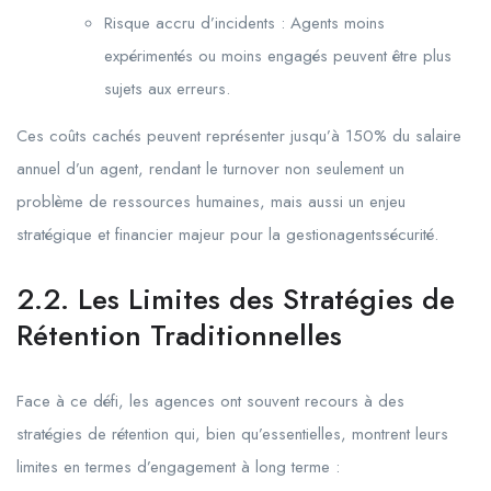
Risque accru d’incidents : Agents moins
expérimentés ou moins engagés peuvent être plus
sujets aux erreurs.
Ces coûts cachés peuvent représenter jusqu’à 150% du salaire
annuel d’un agent, rendant le turnover non seulement un
problème de ressources humaines, mais aussi un enjeu
stratégique et financier majeur pour la
gestionagentssécurité
.
2.2. Les Limites des Stratégies de
Rétention Traditionnelles
Face à ce défi, les agences ont souvent recours à des
stratégies de rétention qui, bien qu’essentielles, montrent leurs
limites en termes d’engagement à long terme :