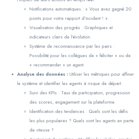
Notifications automatiques : « Vous avez gagné 20
points pour votre rapport d’incident ! ».
Visualisation des progrès : Graphiques et
indicateurs clairs de l’évolution.
Système de reconnaissance par les pairs :
Possibilité pour les collègues de « féliciter » ou de
« recommander » un agent.
Analyse des données :
Utiliser les métriques pour affiner
le système et identifier les agents à risque de départ.
Suivi des KPIs : Taux de participation, progression
des scores, engagement sur la plateforme.
Identification des tendances : Quels sont les défis
les plus populaires ? Quels sont les agents en perte
de vitesse ?