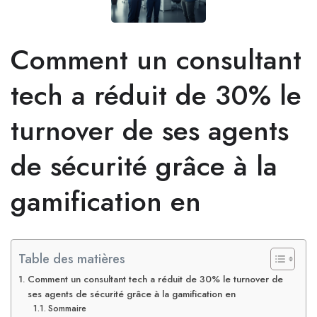
Comment un consultant
tech a réduit de 30% le
turnover de ses agents
de sécurité grâce à la
gamification en
Table des matières
Comment un consultant tech a réduit de 30% le turnover de
ses agents de sécurité grâce à la gamification en
Sommaire