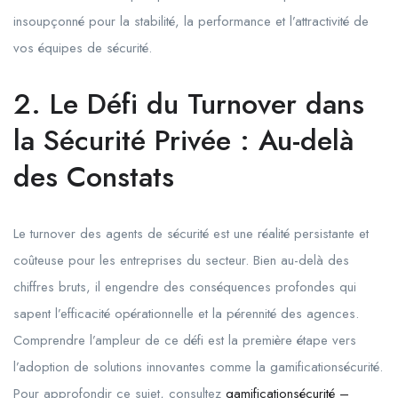
insoupçonné pour la stabilité, la performance et l’attractivité de
vos équipes de sécurité.
2. Le Défi du Turnover dans
la Sécurité Privée : Au-delà
des Constats
Le turnover des agents de sécurité est une réalité persistante et
coûteuse pour les entreprises du secteur. Bien au-delà des
chiffres bruts, il engendre des conséquences profondes qui
sapent l’efficacité opérationnelle et la pérennité des agences.
Comprendre l’ampleur de ce défi est la première étape vers
l’adoption de solutions innovantes comme la
gamificationsécurité
.
Pour approfondir ce sujet, consultez
gamificationsécurité –