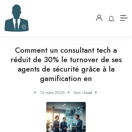
Comment un consultant tech a
réduit de 30% le turnover de ses
agents de sécurité grâce à la
gamification en
13 mars 2026
Non classé