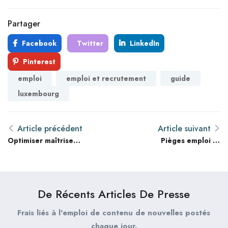
Partager
Facebook
Twitter
LinkedIn
Pinterest
emploi
emploi et recrutement
guide
luxembourg
Article précédent
Article suivant
Optimiser maîtrise
Pièges emploi et
emploi et recrutement
recrutement : Ce que
en 2026 : 9 techniques
80% des Professionnels
avancées
de la sécurité privée et
directeurs d’agences
De Récents Articles De Presse
ignorent
Frais liés à l'emploi de contenu de nouvelles postés
chaque jour.