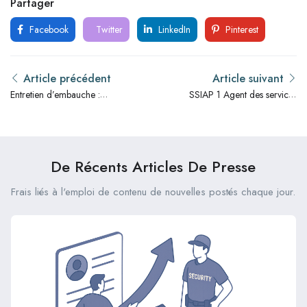
Partager
Facebook
Twitter
LinkedIn
Pinterest
Article précédent
Article suivant
Entretien d’embauche :
SSIAP 1 Agent des services
comment bien se préparer
de sécurité incendie :
pour convaincre les
Salaire, formation, rôle et
recruteurs ?
compétences
De Récents Articles De Presse
Frais liés à l'emploi de contenu de nouvelles postés chaque jour.