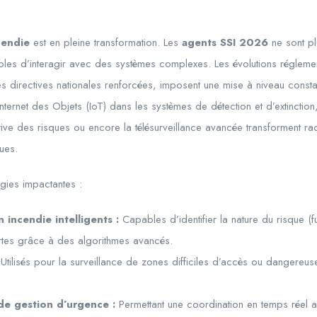
cendie
est en pleine transformation. Les
agents SSI 2026
ne sont pl
bles d’interagir avec des systèmes complexes. Les évolutions régleme
les directives nationales renforcées, imposent une mise à niveau cons
’Internet des Objets (IoT) dans les systèmes de détection et d’extinction, l
ictive des risques ou encore la télésurveillance avancée transforment ra
ues.
gies impactantes :
incendie intelligents :
Capables d’identifier la nature du risque (
ertes grâce à des algorithmes avancés.
Utilisés pour la surveillance de zones difficiles d’accès ou dangereuse
de gestion d’urgence :
Permettant une coordination en temps réel a