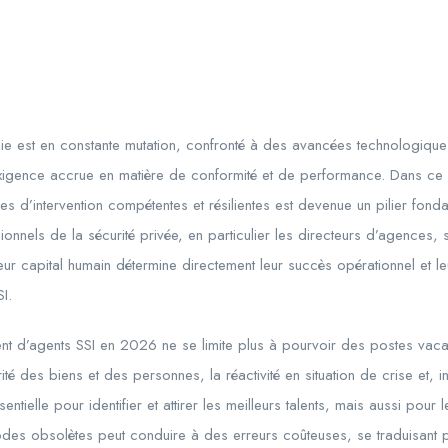
die est en constante mutation, confronté à des avancées technologique
 exigence accrue en matière de conformité et de performance. Dans ce
es d’intervention compétentes et résilientes est devenue un pilier fonda
ionnels de la sécurité privée, en particulier les directeurs d’agences, 
eur capital humain détermine directement leur succès opérationnel et l
I.
ent d’agents SSI en 2026 ne se limite plus à pourvoir des postes vacan
té des biens et des personnes, la réactivité en situation de crise et, in f
ielle pour identifier et attirer les meilleurs talents, mais aussi pour l
hodes obsolètes peut conduire à des erreurs coûteuses, se traduisant p