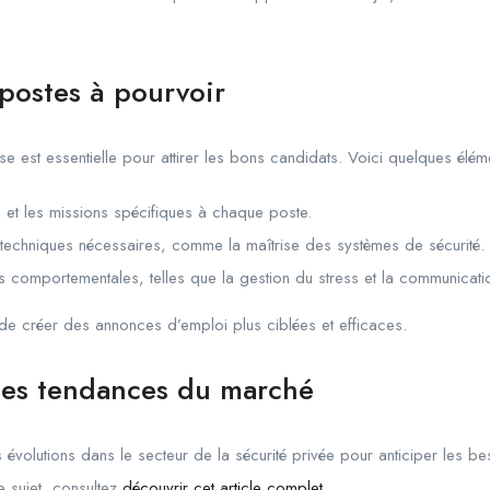
 postes à pourvoir
e est essentielle pour attirer les bons candidats. Voici quelques élém
és et les missions spécifiques à chaque poste.
techniques nécessaires, comme la maîtrise des systèmes de sécurité.
s comportementales, telles que la gestion du stress et la communicati
de créer des annonces d’emploi plus ciblées et efficaces.
des tendances du marché
évolutions dans le secteur de la sécurité privée pour anticiper les be
e sujet, consultez
découvrir cet article complet
.