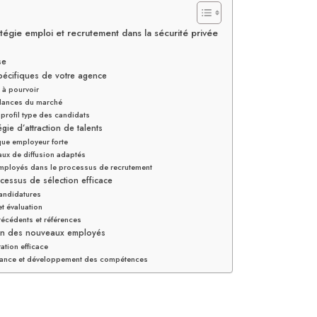
tégie emploi et recrutement dans la sécurité privée
se
spécifiques de votre agence
 à pourvoir
ndances du marché
 profil type des candidats
gie d’attraction de talents
que employeur forte
naux de diffusion adaptés
mployés dans le processus de recrutement
cessus de sélection efficace
candidatures
et évaluation
ntécédents et références
ation des nouveaux employés
ation efficace
rmance et développement des compétences