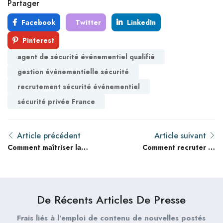
Partager
Facebook
Twitter
LinkedIn
Pinterest
agent de sécurité événementiel qualifié
gestion événementielle sécurité
recrutement sécurité événementiel
sécurité privée France
Article précédent
Article suivant
Comment maîtriser la
Comment recruter et
certification
fidéliser les agents de
professionnelle agent
sécurité expérimentés
de sécurité en France
en France en 2026 : un
en 2026 ?
guide avancé pour
De Récents Articles De Presse
agences
Frais liés à l'emploi de contenu de nouvelles postés