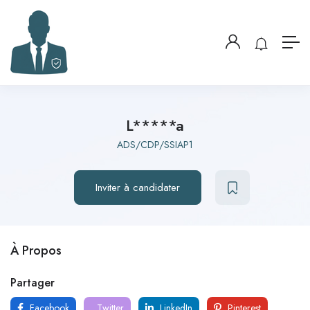
L*****a
ADS/CDP/SSIAP1
Inviter à candidater
À Propos
Partager
Facebook
Twitter
LinkedIn
Pinterest