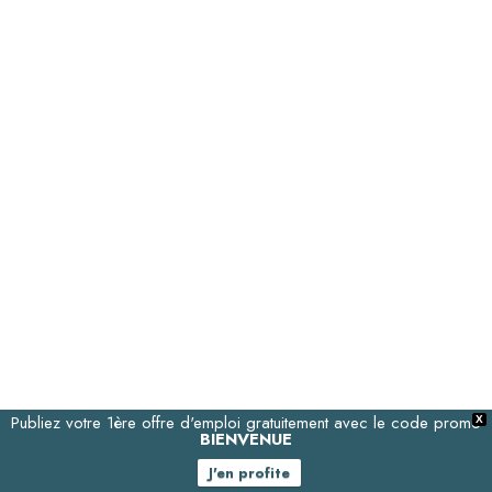
Publiez votre 1ère offre d'emploi gratuitement avec le code promo
X
BIENVENUE
J'en profite