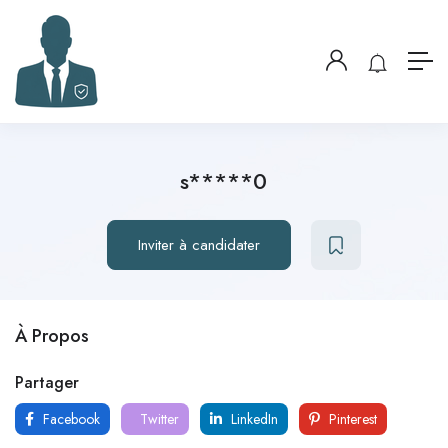
s*****0
Inviter à candidater
À Propos
Partager
Facebook
Twitter
LinkedIn
Pinterest