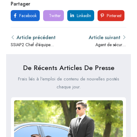
Partager
Facebook
Twitter
LinkedIn
Pinterest
Article précédent
Article suivant
SSIAP2 Chef d’équipe
Agent de sécurité
des services de sécurité
nucléaire : Salaire,
incendie : Salaire,
formation, rôle et
formation, rôle et
compétences
De Récents Articles De Presse
compétences
Frais liés à l'emploi de contenu de nouvelles postés
chaque jour.