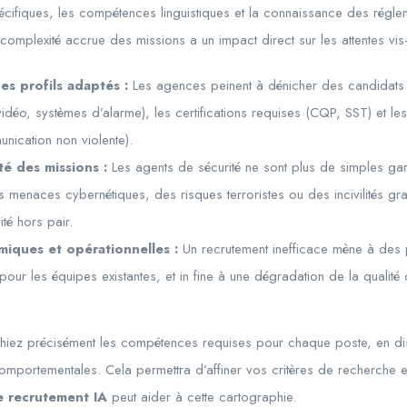
spécifiques, les compétences linguistiques et la connaissance des régle
omplexité accrue des missions a un impact direct sur les attentes vis
des profils adaptés :
Les agences peinent à dénicher des candidats
vidéo, systèmes d’alarme), les certifications requises (CQP, SST) et les
nication non violente).
té des missions :
Les agents de sécurité ne sont plus de simples gard
 menaces cybernétiques, des risques terroristes ou des incivilités gra
ité hors pair.
ques et opérationnelles :
Un recrutement inefficace mène à des 
pour les équipes existantes, et in fine à une dégradation de la qualité
iez précisément les compétences requises pour chaque poste, en di
ortementales. Cela permettra d’affiner vos critères de recherche et d
de recrutement IA
peut aider à cette cartographie.