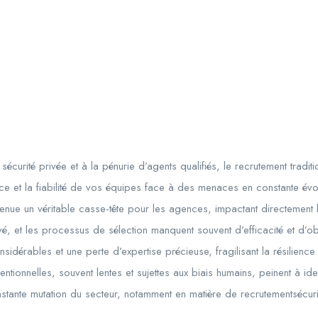
écurité privée et à la pénurie d’agents qualifiés, le recrutement tradition
e et la fiabilité de vos équipes face à des menaces en constante évo
nue un véritable casse-tête pour les agences, impactant directement la
evé, et les processus de sélection manquent souvent d’efficacité et d’obje
dérables et une perte d’expertise précieuse, fragilisant la résilience
tionnelles, souvent lentes et sujettes aux biais humains, peinent à ide
tante mutation du secteur, notamment en matière de recrutementsécurit