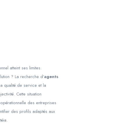
nel atteint ses limites.
lution ? La recherche d’
agents
 qualité de service et la
ctivité. Cette situation
 opérationnelle des entreprises
ntifier des profils adaptés aux
éia.