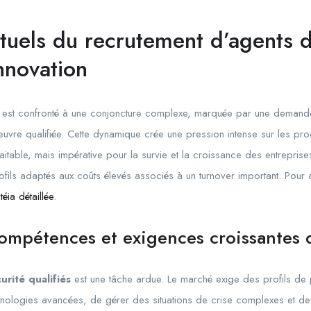
ctuels du recrutement d’agents d
innovation
ée est confronté à une conjoncture complexe, marquée par une demand
œuvre qualifiée. Cette dynamique crée une pression intense sur les pr
itable, mais impérative pour la survie et la croissance des entreprises.
profils adaptés aux coûts élevés associés à un turnover important. Pour
éia détaillée
.
compétences et exigences croissantes
urité qualifiés
est une tâche ardue. Le marché exige des profils de p
nologies avancées, de gérer des situations de crise complexes et de 