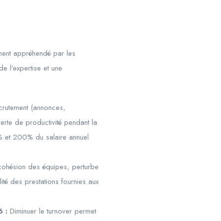
nement appréhendé par les
e l’expertise et une
crutement (annonces,
perte de productivité pendant la
0% et 200% du salaire annuel
 cohésion des équipes, perturbe
lité des prestations fournies aux
 :
Diminuer le turnover permet