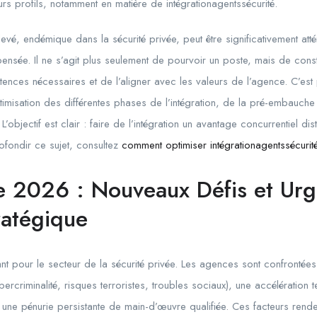
urs profils, notamment en matière de intégrationagentssécurité.
evé, endémique dans la sécurité privée, peut être significativement att
 pensée. Il ne s’agit plus seulement de pourvoir un poste, mais de cons
ences nécessaires et de l’aligner avec les valeurs de l’agence. C’est 
ptimisation des différentes phases de l’intégration, de la pré-embauche
L’objectif est clair : faire de l’intégration un avantage concurrentiel di
ofondir ce sujet, consultez
comment optimiser intégrationagentssécurit
e 2026 : Nouveaux Défis et Ur
ratégique
 pour le secteur de la sécurité privée. Les agences sont confrontées 
ercriminalité, risques terroristes, troubles sociaux), une accélération
et une pénurie persistante de main-d’œuvre qualifiée. Ces facteurs rende