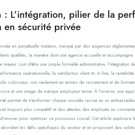
n : L’intégration, pilier de la pe
n en sécurité privée
 privée en perpétuelle mutation, marqué par des exigences réglementa
 talents qualifiés, la manière dont une agence accueille et accompagne
e majeur. Loin d’être une simple formalité administrative, l’intégration 
rformance opérationnelle, la satisfaction client et, in fine, la rentabilité
coûts colossaux, non seulement en termes de recrutement et de formati
ervice et une image de marque employeur ternie. À l’inverse, une appr
curité permet de transformer chaque nouvelle recrue en un ambassade
ail toujours plus compétitif et des attentes des employés en constant
d’innover pour optimiser ce processus crucial. Cet article explorera le
n abordant les défis spécifiques du secteur et en proposant des solutio