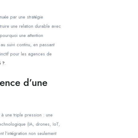
énuée par une stratégie
truire une relation durable avec
pourquoi une attention
 au suivi continu, en passant
stinctif pour les agences de
é ?
.
gence d’une
à une triple pression : une
 technologique (IA, drones, IoT,
nt l’intégration non seulement