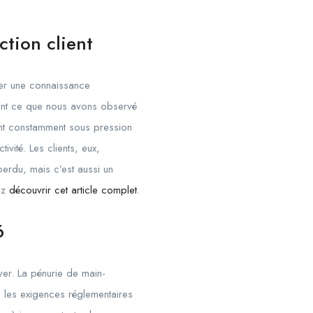
ction client
per une connaissance
ent ce que nous avons observé
ont constamment sous pression
vité. Les clients, eux,
perdu, mais c’est aussi un
tez
découvrir cet article complet
.
6
over. La pénurie de main-
t, les exigences réglementaires