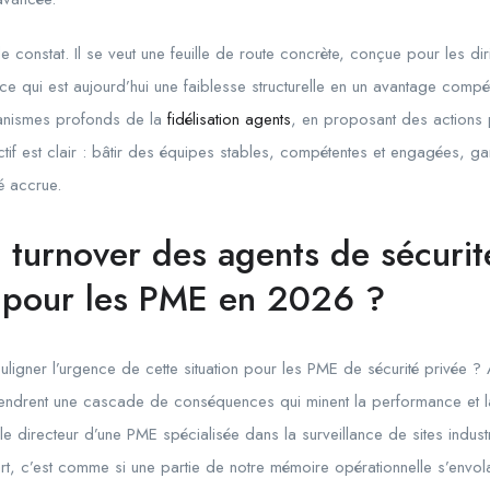
le constat. Il se veut une feuille de route concrète, conçue pour les d
ce qui est aujourd’hui une faiblesse structurelle en un avantage compéti
anismes profonds de la
fidélisation agents
, en proposant des actions
ctif est clair : bâtir des équipes stables, compétentes et engagées, ga
té accrue.
 turnover des agents de sécurité
e pour les PME en 2026 ?
uligner l’urgence de cette situation pour les PME de sécurité privée ? 
endrent une cascade de conséquences qui minent la performance et la
e directeur d’une PME spécialisée dans la surveillance de sites industr
rt, c’est comme si une partie de notre mémoire opérationnelle s’envola