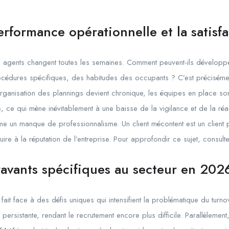
erformance opérationnelle et la satisfa
es agents changent toutes les semaines. Comment peuvent-ils dévelop
océdures spécifiques, des habitudes des occupants ? C’est précisém
rganisation des plannings devient chronique, les équipes en place s
 ce qui mène inévitablement à une baisse de la vigilance et de la réacti
mme un manque de professionnalisme. Un client mécontent est un client 
ire à la réputation de l’entreprise. Pour approfondir ce sujet, consul
ravants spécifiques au secteur en 202
 fait face à des défis uniques qui intensifient la problématique du turn
é persistante, rendant le recrutement encore plus difficile. Parallèlemen