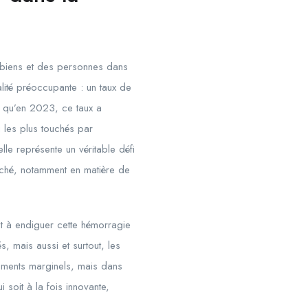
es biens et des personnes dans
alité préoccupante : un taux de
s qu’en
2023
, ce taux a
 les plus touchés par
elle représente un véritable défi
arché, notamment en matière de
t à endiguer cette hémorragie
, mais aussi et surtout, les
tements marginels, mais dans
i soit à la fois innovante,