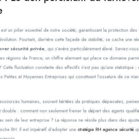
e
 est un pilier essentiel de notre société, garantissant la protection d
volution. Pourtant, derrière cette façade de stabilité, se cache une ré
over sécurité privée
, qui s’avère particulièrement élevé. Saviez-vou
s régions de France, un chiffre alarmant qui place ce domaine parmi
? Cette fluctuation constante des effectifs n’est pas qu’une statistique ; 
les Petites et Moyennes Entreprises qui constituent l’ossature de ce m
essources humaines, souvent héritées de pratiques dépassées, peinen
t double : comment non seulement freiner le départ des agents qualifiés
t au sein de leur entreprise ? La réponse ne réside plus dans des ajus
oche RH. Il est impératif d’adopter une
stratégie RH agence sécurité
qu
avancée.