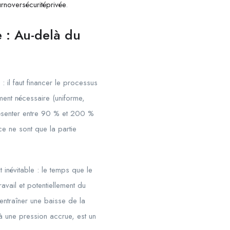
urnoversécuritéprivée
.
e : Au-delà du
: il faut financer le processus
ement nécessaire (uniforme,
présenter entre 90 % et 200 %
ce ne sont que la partie
 inévitable : le temps que le
avail et potentiellement du
 entraîner une baisse de la
 à une pression accrue, est un