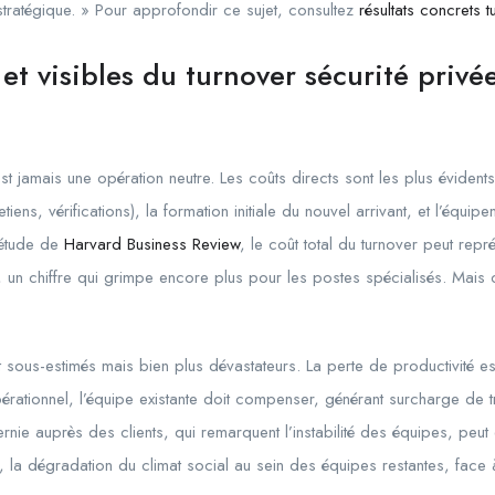
t stratégique. » Pour approfondir ce sujet, consultez
résultats concrets t
et visibles du turnover sécurité privé
 jamais une opération neutre. Les coûts directs sont les plus évidents 
iens, vérifications), la formation initiale du nouvel arrivant, et l’équip
 étude de
Harvard Business Review
, le coût total du turnover peut re
 un chiffre qui grimpe encore plus pour les postes spécialisés. Mais 
 sous-estimés mais bien plus dévastateurs. La perte de productivité est
érationnel, l’équipe existante doit compenser, générant surcharge de tr
nie auprès des clients, qui remarquent l’instabilité des équipes, peut
n, la dégradation du climat social au sein des équipes restantes, face