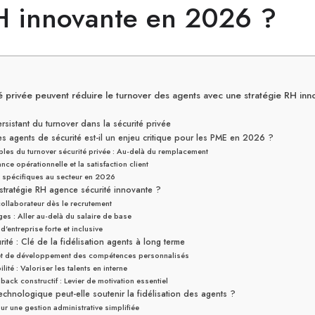
RH innovante en 2026 ?
 privée peuvent réduire le turnover des agents avec une stratégie RH in
ersistant du turnover dans la sécurité privée
es agents de sécurité est-il un enjeu critique pour les PME en 2026 ?
ibles du turnover sécurité privée : Au-delà du remplacement
nce opérationnelle et la satisfaction client
s spécifiques au secteur en 2026
 stratégie RH agence sécurité innovante ?
collaborateur dès le recrutement
es : Aller au-delà du salaire de base
'entreprise forte et inclusive
rité : Clé de la fidélisation agents à long terme
et de développement des compétences personnalisés
lité : Valoriser les talents en interne
ack constructif : Levier de motivation essentiel
echnologique peut-elle soutenir la fidélisation des agents ?
ur une gestion administrative simplifiée