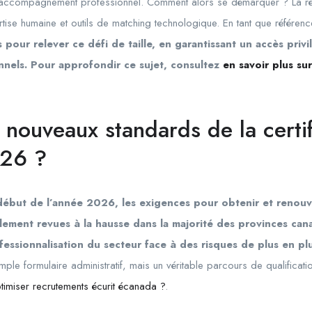
de l’accompagnement professionnel. Comment alors se démarquer ? La 
tise humaine et outils de matching technologique. En tant que référen
our relever ce défi de taille, en garantissant un accès privil
nels. Pour approfondir ce sujet, consultez
en savoir plus su
 nouveaux standards de la certi
26 ?
 début de l’année
2026
, les exigences pour obtenir et renou
lement revues à la hausse dans la majorité des provinces ca
ssionnalisation du secteur face à des risques de plus en plus
imple formulaire administratif, mais un véritable parcours de qualificat
imiser recrutements écurit écanada ?
.