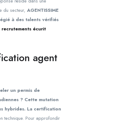
réponse réside dans une
ce du secteur,
AGENTISSIME
égié à des talents vérifiés
r recrutements écurit
fication agent
veler un permis de
nadiennes ? Cette mutation
 hybrides. La certification
ion technique. Pour approfondir