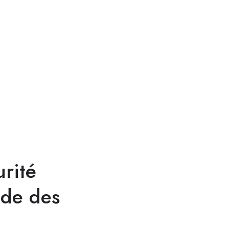
rité
ide des