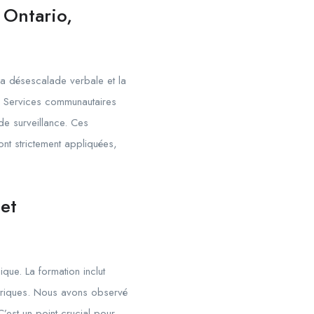
 Ontario,
la désescalade verbale et la
des Services communautaires
de surveillance. Ces
ont strictement appliquées,
et
que. La formation inclut
étriques. Nous avons observé
’est un point crucial pour