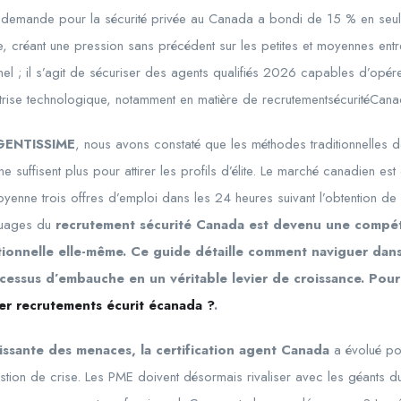
La demande pour la sécurité privée au Canada a bondi de 15 % en seu
ie, créant une pression sans précédent sur les petites et moyennes ent
l ; il s’agit de sécuriser des agents qualifiés 2026 capables d’opérer
îtrise technologique, notamment en matière de recrutementsécuritéCana
GENTISSIME
, nous avons constaté que les méthodes traditionnelles 
 suffisent plus pour attirer les profils d’élite. Le marché canadien es
moyenne trois offres d’emploi dans les 24 heures suivant l’obtention de
ouages du
recrutement sécurité Canada est devenu une compét
ationnelle elle-même. Ce guide détaille comment naviguer da
cessus d’embauche en un véritable levier de croissance. Pour
r recrutements écurit écanada ?
.
oissante des menaces, la certification agent Canada
a évolué po
stion de crise. Les PME doivent désormais rivaliser avec les géants d