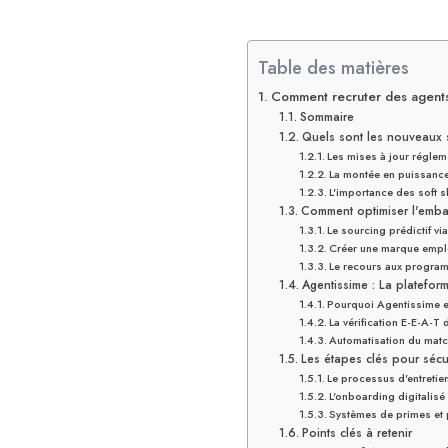
Table des matières
Comment recruter des agents
Sommaire
Quels sont les nouveaux 
Les mises à jour réglem
La montée en puissanc
L'importance des soft s
Comment optimiser l'embau
Le sourcing prédictif via 
Créer une marque employ
Le recours aux program
Agentissime : La platefor
Pourquoi Agentissime es
La vérification E-E-A-T 
Automatisation du mat
Les étapes clés pour sécu
Le processus d'entretie
L'onboarding digitalisé
Systèmes de primes et p
Points clés à retenir