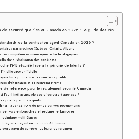
 de sécurité qualifiés au Canada en 2026 : Le guide des PME
standards de la certification agent Canada en 2026 ?
entaires par province (Québec, Ontario, Alberta)
e des compétences numériques et technologiques
kills dans l'évaluation des candidats
che PME sécurité face à la pénurie de talents ?
l'intelligence artificielle
eur forte pour attirer les meilleurs profils
mes d'alternance et de mentorat interne
me de référence pour le recrutement sécurité Canada
t l'outil indispensable des directeurs d'agences ?
des profils par nos experts
ching : Gagnez 40% de temps sur vos recrutements
riser vos embauches et réduire le turnover
n technique multi-étapes
 : Intégrer un agent en moins de 48 heures
rogression de carrière : Le levier de rétention