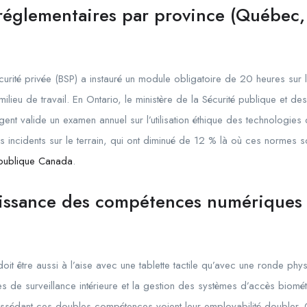
 réglementaires par province (Québec,
urité privée (BSP) a instauré un module obligatoire de 20 heures sur 
milieu de travail. En Ontario, le ministère de la Sécurité publique et 
t valide un examen annuel sur l’utilisation éthique des technologies 
s incidents sur le terrain, qui ont diminué de 12 % là où ces normes s
 publique Canada
.
issance des compétences numériques 
it être aussi à l’aise avec une tablette tactile qu’avec une ronde physi
s de surveillance intérieure et la gestion des systèmes d’accès biom
ossédant ces doubles compétences voient leur employabilité doubler. C