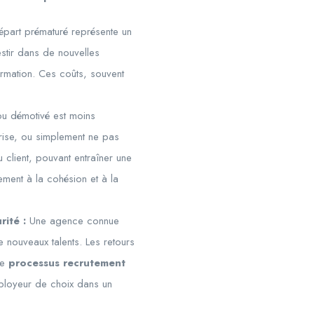
art prématuré représente un
estir dans de nouvelles
mation. Ces coûts, souvent
ou démotivé est moins
crise, ou simplement ne pas
 client, pouvant entraîner une
ement à la cohésion et à la
ité :
Une agence connue
 nouveaux talents. Les retours
le
processus recrutement
mployeur de choix dans un