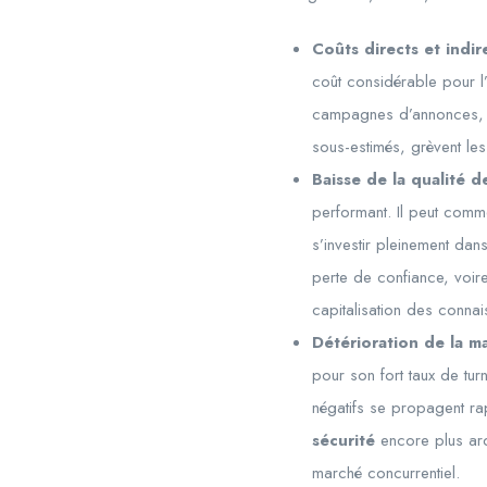
Coûts directs et indir
coût considérable pour l’e
campagnes d’annonces, c
sous-estimés, grèvent les
Baisse de la qualité d
performant. Il peut comm
s’investir pleinement dan
perte de confiance, voire
capitalisation des conna
Détérioration de la m
pour son fort taux de tu
négatifs se propagent ra
sécurité
encore plus ard
marché concurrentiel.