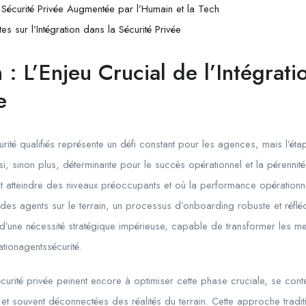
 Sécurité Privée Augmentée par l’Humain et la Tech
s sur l’Intégration dans la Sécurité Privée
n : L’Enjeu Crucial de l’Intégrati
e
rité qualifiés représente un défi constant pour les agences, mais l’ét
ussi, sinon plus, déterminante pour le succès opérationnel et la pérenn
t atteindre des niveaux préoccupants et où la performance opérationnel
es agents sur le terrain, un processus d’onboarding robuste et réfléc
git d’une nécessité stratégique impérieuse, capable de transformer les 
tionagentssécurité.
ité privée peinent encore à optimiser cette phase cruciale, se cont
t souvent déconnectées des réalités du terrain. Cette approche tradit