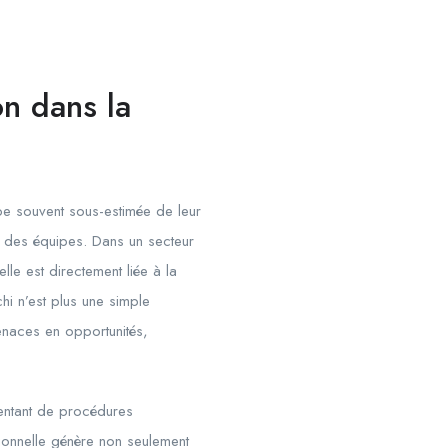
on dans la
ape souvent sous-estimée de leur
ité des équipes. Dans un secteur
le est directement liée à la
hi n’est plus une simple
menaces en opportunités,
entant de procédures
ionnelle génère non seulement