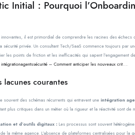
ic Initial : Pourquoi l’Onboardi
s innovantes, il est primordial de comprendre les racines des échecs 
la sécurité privée. Un consultant Tech/SaaS commence toujours par u
fier les points de friction et les inefficacités qui sapent l’engagement
z
intégrationagentssécurité – Comment anticiper les nouveaux crit…
.
es lacunes courantes
vèle souvent des schémas récurrents qui entravent une
intégration age
ant plus critiques dans un métier où la rigueur et la réactivité sont de 
ion et d’outils digitaux :
Les processus sont souvent hétérogènes
ein de la même agence. L’absence de plateformes centralisées pour la