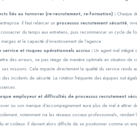
ects liés au turnover (re-recrutement, re-formation) :
Chaque dép
ntreprise. Il faut relancer un
processus recrutement sécurité
, inv
onsacrer du temps aux entretiens, puis recommencer un cycle de for
 marges et la capacité d’investissement de l’agence.
e service et risques opérationnels accrus :
Un agent mal intégré 
ettre des erreurs, ne pas réagir de manière optimale en situation de 
s ses missions. Cela impacte directement la qualité du service rendu au
 des incidents de sécurité. La rotation fréquente des équipes nuit égal
issances.
arque employeur et difficultés de processus recrutement sécur
rnover ou son manque d’accompagnement aura plus de mal à attirer de
pidement, notamment via les réseaux sociaux professionnels, rendant 
u et coûteux. Il devient alors difficile de se positionner comme un e