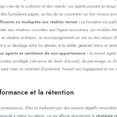
ngs crée de la confusion et des retards. Les agents passent un temps
 des formulaires papier, au lieu de se concentrer sur leur mission prin
ffisante ou inadaptée aux réalités terrain :
La formation est par
ctée des situations concrètes que l’agent rencontrera. Les modules th
en situation pratiques, un accompagnement sur site ou des retours d
t à un décalage entre les attentes et la réalité, générant stress et sen
ux agents et sentiment de non-appartenance :
Un nouvel agent p
rlocuteur privilégié. L’absence de rituels d’accueil, de parrainage ou 
e peut créer un sentiment d’isolement, freinant son engagement et son 
formance et la rétention
onséquences. Elles se traduisent par des impacts négatifs mesurable
capacité à retenir les talents, ce qui affecte directement la
stratégie 