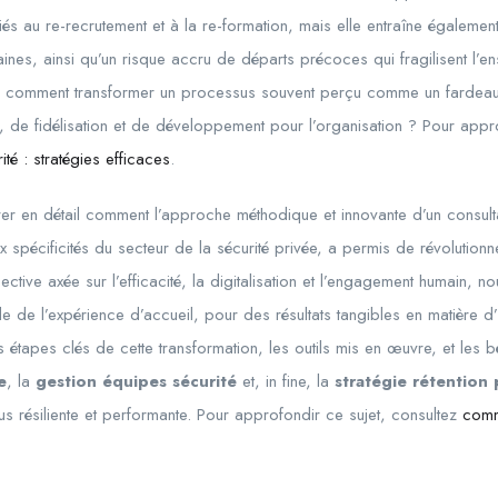
liés au re-recrutement et à la re-formation, mais elle entraîne égaleme
nes, ainsi qu’un risque accru de départs précoces qui fragilisent l’en
: comment transformer un processus souvent perçu comme un fardeau, 
, de fidélisation et de développement pour l’organisation ? Pour appro
ité : stratégies efficaces
.
rer en détail comment l’approche méthodique et innovante d’un consult
 spécificités du secteur de la sécurité privée, a permis de révolutionn
ctive axée sur l’efficacité, la digitalisation et l’engagement humain, n
 de l’expérience d’accueil, pour des résultats tangibles en matière d’
étapes clés de cette transformation, les outils mis en œuvre, et les 
e
, la
gestion équipes sécurité
et, in fine, la
stratégie rétention
lus résiliente et performante. Pour approfondir ce sujet, consultez
comm