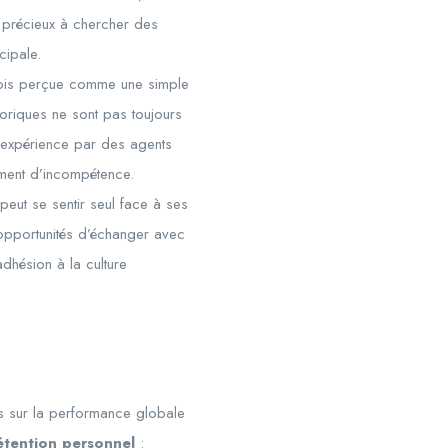
 précieux à chercher des
cipale.
fois perçue comme une simple
éoriques ne sont pas toujours
’expérience par des agents
timent d’incompétence.
eut se sentir seul face à ses
d’opportunités d’échanger avec
adhésion à la culture
s sur la performance globale
rétention personnel
: