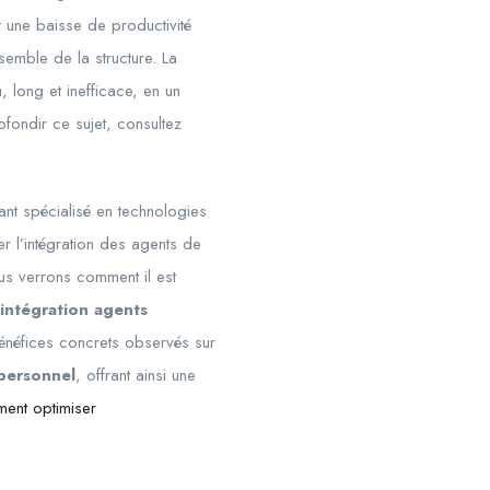
nt une baisse de productivité
semble de la structure. La
long et inefficace, en un
fondir ce sujet, consultez
ant spécialisé en technologies
er l’intégration des agents de
ous verrons comment il est
intégration agents
bénéfices concrets observés sur
 personnel
, offrant ainsi une
ent optimiser