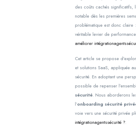
des coûts cachés significatifs, 
notable dès les premières semai
problématique est donc claire 
véritable levier de performance
améliorer intégrationagentssécur
Cet article se propose d’explo
et solutions SaaS, appliquée aux
sécurité. En adoptant une perspe
possible de repenser l’ensemble
sécurité
. Nous aborderons les 
l’
onboarding sécurité privé
voie vers une sécurité privée p
intégrationagentssécurité ?
.