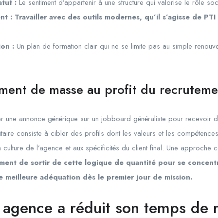
tut :
Le sentiment d’appartenir à une structure qui valorise le rôle soc
nt : Travailler avec des outils modernes, qu’il s’agisse de P
on :
Un plan de formation clair qui ne se limite pas au simple renouve
ement de masse au profit du recrutemen
ster une annonce générique sur un jobboard généraliste pour recevoir 
nitaire consiste à cibler des profils dont les valeurs et les compétence
culture de l’agence et aux spécificités du client final. Une approche
nt de sortir de cette logique de quantité pour se concentr
une meilleure adéquation dès le premier jour de mission.
agence a réduit son temps de 