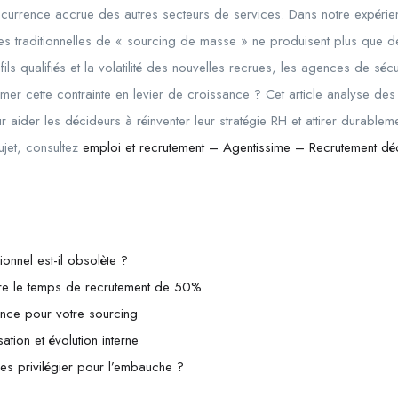
concurrence accrue des autres secteurs de services. Dans notre expé
s traditionnelles de « sourcing de masse » ne produisent plus que de 
ils qualifiés et la volatilité des nouvelles recrues, les agences de sécu
er cette contrainte en levier de croissance ? Cet article analyse de
 aider les décideurs à réinventer leur stratégie RH et attirer durableme
jet, consultez
emploi et recrutement – Agentissime – Recrutement dé
ionnel est-il obsolète ?
ire le temps de recrutement de 50%
nce pour votre sourcing
ation et évolution interne
ues privilégier pour l’embauche ?