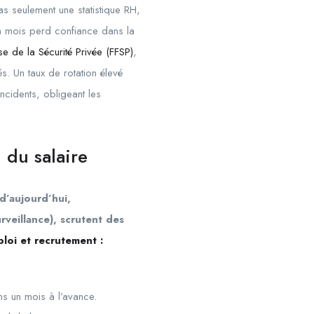
s seulement une statistique RH,
n un mois perd confiance dans la
se de la Sécurité Privée (FFSP)
,
és. Un taux de rotation élevé
ncidents, obligeant les
 du salaire
d’aujourd’hui,
rveillance), scrutent des
loi et recrutement :
ins un mois à l’avance.