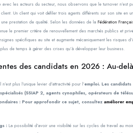
 avec les acteurs du secteur, nous observons que le turnover n’est pa
 client. Un client qui voit défiler trois agents différents sur son site e
 une prestation de qualité. Selon les données de la
Fédération Françai
evenue le premier critère de renouvellement des marchés publics et priv
onsignes spécifiques au site et augmente mécaniquement les risques d’i
plus de temps à gérer des crises qu’à développer leur business.
tentes des candidats en 2026 : Au-delà
 n’est plus l’unique levier d’attractivité pour l’
emploi. Les candidats 
s spécialisés (SSIAP 2, agents cynophiles, opérateurs de télésu
condaires : Pour approfondir ce sujet, consultez
améliorer emp
gs :
La possibilité d’avoir une visibilité sur les cycles de travail au mo