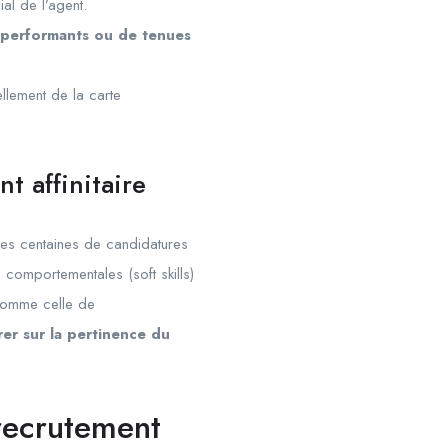
ial de l’agent.
TI performants ou de tenues
llement de la carte
t affinitaire
des centaines de candidatures
s comportementales (soft skills)
 comme celle de
er sur la pertinence du
recrutement