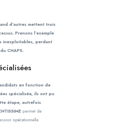
and d’autres mettent trois
ocessus. Prenons l’exemple
s inexploitables, perdant
s du CNAPS.
cialisées
candidats en fonction de
es spécialisée, ils ont pu
tte étape, autrefois
GENTISSIME
permet de
ession opérationnelle.