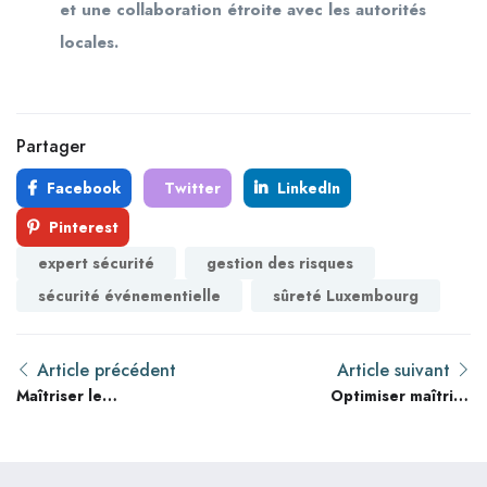
et une collaboration étroite avec les autorités
locales.
Partager
Facebook
Twitter
LinkedIn
Pinterest
expert sécurité
gestion des risques
sécurité événementielle
sûreté Luxembourg
Article précédent
Article suivant
Maîtriser le
Optimiser maîtrise
recrutement d’un agent
emploi et recrutement
de sécurité qualifié au
en 2026 : 9 techniques
Maroc : normes et
avancées