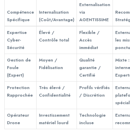
Externalisation
Compétence
Internalisation
via
Recom
Spécifique
(Coût/Avantage)
AGENTISSIME
Straté
Expertise
Élevé /
Flexible /
Extern
Cyber-
Contrôle total
Accès
les mis
Sécurité
immédiat
ponctu
Gestion de
Moyen /
Qualité
Mixte 
Foule
Fidélisation
garantie /
intern
(Expert)
Certifié
Expert
Protection
Très élevé /
Profils vérifiés
Externa
Rapprochée
Confidentialité
/ Discrétion
platef
spécial
Opérateur
Investissement
Technologie
Externa
Drone
matériel lourd
incluse
recom