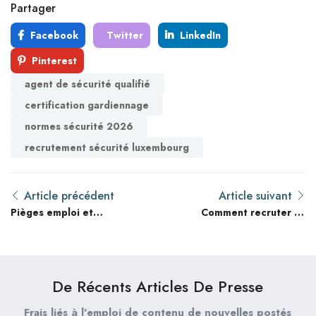
Partager
Facebook
Twitter
LinkedIn
Pinterest
agent de sécurité qualifié
certification gardiennage
normes sécurité 2026
recrutement sécurité luxembourg
Article précédent
Article suivant
Pièges emploi et
Comment recruter un
recrutement : Ce que
agent de sécurité
80% des Professionnels
qualifié en France :
de la sécurité privée et
guide stratégique 2026
directeurs d’agences
pour agences de
De Récents Articles De Presse
ignorent
marketing
Frais liés à l'emploi de contenu de nouvelles postés