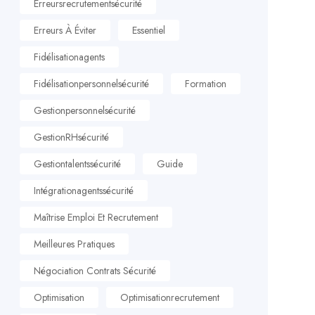
Erreursrecrutementsécurité
Erreurs À Éviter
Essentiel
Fidélisationagents
Fidélisationpersonnelsécurité
Formation
Gestionpersonnelsécurité
GestionRHsécurité
Gestiontalentssécurité
Guide
Intégrationagentssécurité
Maîtrise Emploi Et Recrutement
Meilleures Pratiques
Négociation Contrats Sécurité
Optimisation
Optimisationrecrutement