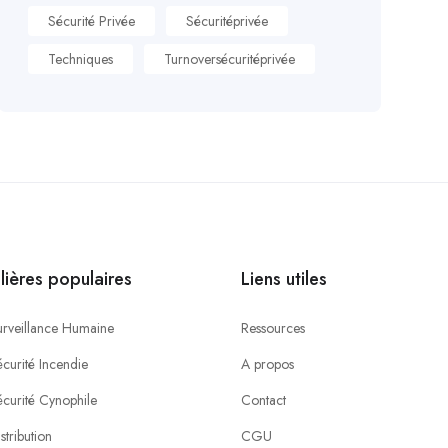
Sécurité Privée
Sécuritéprivée
Techniques
Turnoversécuritéprivée
ilières populaires
Liens utiles
urveillance Humaine
Ressources
curité Incendie
A propos
écurité Cynophile
Contact
stribution
CGU