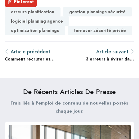
Pinterest
erreurs planification
gestion plannings sécurité
logiciel planning agence
optimisation plannings
turnover sécurité privée
Article précédent
Article suivant
Comment recruter et
3 erreurs à éviter dans
fidéliser les agents de
l’onboarding des agents
sécurité expérimentés
de sécurité débutants
en France en 2026 : un
guide avancé pour
De Récents Articles De Presse
agences
Frais liés à l'emploi de contenu de nouvelles postés
chaque jour.