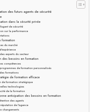
ation des futurs agents de sécurité
se
ation dans la sécurité privée
d'agent de sécurité
ion sur la performance
tations
n formation
ces du marché
 d'expérience
 des experts du secteur
on des besoins en formation
 des compétences
programmes de formation personnalisés
r des formations
ratégie de formation efficace
n de formation stratégique
velles technologies
acité de la formation
onne anticipation des besoins en formation
étention des agents
réputation de l'agence
aux changements