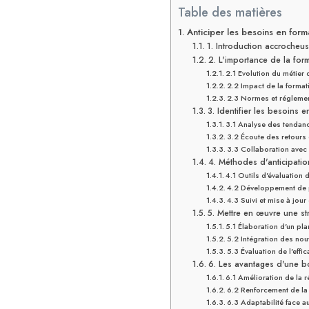
Table des matières
Anticiper les besoins en form
1. Introduction accrocheu
2. L'importance de la form
2.1 Evolution du métier 
2.2 Impact de la format
2.3 Normes et réglemen
3. Identifier les besoins e
3.1 Analyse des tendan
3.2 Écoute des retours
3.3 Collaboration avec
4. Méthodes d'anticipati
4.1 Outils d'évaluation
4.2 Développement de 
4.3 Suivi et mise à jou
5. Mettre en œuvre une st
5.1 Élaboration d'un pla
5.2 Intégration des nou
5.3 Évaluation de l'effic
6. Les avantages d'une b
6.1 Amélioration de la r
6.2 Renforcement de la 
6.3 Adaptabilité face 