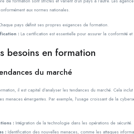
re de formation sont strictes et varient d’un pays à l’autre. Les agenc
 conformément aux normes nationales.
haque pays définit ses propres exigences de formation.
fication :
La certification est essentielle pour assurer la conformité et l
les besoins en formation
 tendances du marché
rmation, il est capital d’analyser les tendances du marché. Cela inclut 
 des menaces émergentes. Par exemple, l’usage croissant de la cybersé
tions :
Intégration de la technologie dans les opérations de sécurité.
s :
Identification des nouvelles menaces, comme les attaques informa