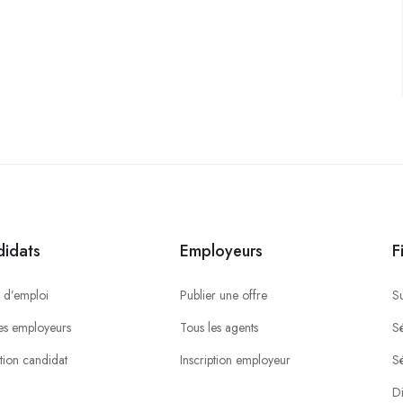
idats
Employeurs
F
 d’emploi
Publier une offre
S
es employeurs
Tous les agents
Sé
ption candidat
Inscription employeur
S
Di