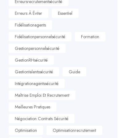
Erreursrecrutementsécurité
Erreurs À Éviter
Essentiel
Fidélisationagents
Fidélisationpersonnelsécurité
Formation
Gestionpersonnelsécurité
GestionRHsécurité
Gestiontalentssécurité
Guide
Intégrationagentssécurité
Maîtrise Emploi Et Recrutement
Meilleures Pratiques
Négociation Contrats Sécurité
Optimisation
Optimisationrecrutement