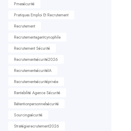
Pmesécurité
Pratiques Emploi Et Recrutement
Recrutement
Recrutementagentcynophile
Recrutement Sécurité
Recrutementsécurité2026
RecrutementsécuritéIA
Recrutementsécuritéprivée
Rentabilité Agence Sécurité
Rétentionpersonnelsécurité
Sourcingsécurité
Stratégierecrutement2026