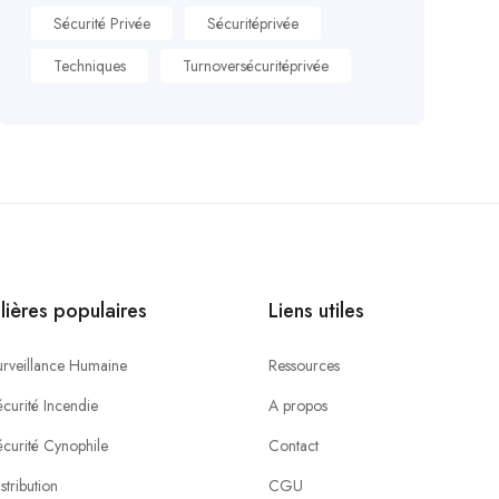
Sécurité Privée
Sécuritéprivée
Techniques
Turnoversécuritéprivée
ilières populaires
Liens utiles
urveillance Humaine
Ressources
curité Incendie
A propos
écurité Cynophile
Contact
stribution
CGU