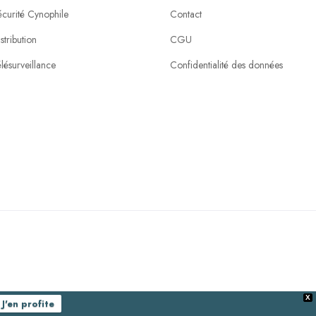
écurité Cynophile
Contact
stribution
CGU
lésurveillance
Confidentialité des données
X
J'en profite