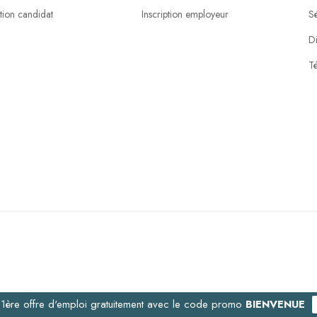
ption candidat
Inscription employeur
S
Di
Té
e 1ère offre d'emploi gratuitement avec le code promo
BIENVENUE