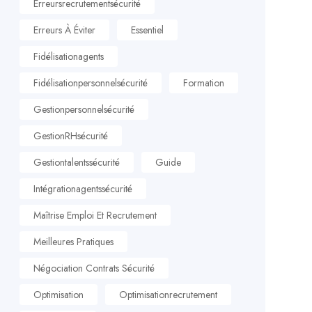
Erreursrecrutementsécurité
Erreurs À Éviter
Essentiel
Fidélisationagents
Fidélisationpersonnelsécurité
Formation
Gestionpersonnelsécurité
GestionRHsécurité
Gestiontalentssécurité
Guide
Intégrationagentssécurité
Maîtrise Emploi Et Recrutement
Meilleures Pratiques
Négociation Contrats Sécurité
Optimisation
Optimisationrecrutement