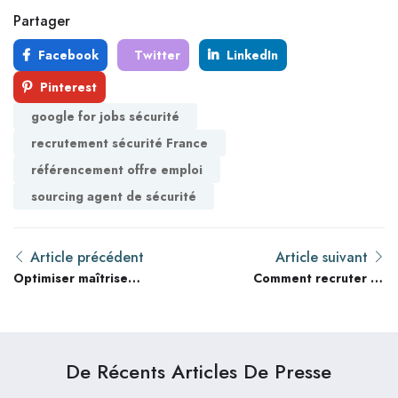
Partager
Facebook
Twitter
LinkedIn
Pinterest
google for jobs sécurité
recrutement sécurité France
référencement offre emploi
sourcing agent de sécurité
Article précédent
Article suivant
Optimiser maîtrise
Comment recruter un
emploi et recrutement
agent de sécurité
en 2026 : 9 techniques
qualifié en France : le
avancées
guide des agences
marketing pour
De Récents Articles De Presse
sécuriser leurs
lancements