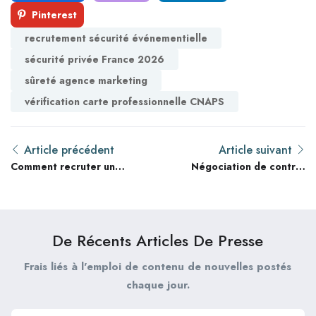
Pinterest
recrutement sécurité événementielle
sécurité privée France 2026
sûreté agence marketing
vérification carte professionnelle CNAPS
Article précédent
Article suivant
Comment recruter un
Négociation de contrat
agent de sécurité
de gardiennage au
qualifié en France : 15
Canada : Faut-il choisir
conseils pour les
un forfait global ou une
agences marketing
tarification à l’acte pour
De Récents Articles De Presse
vos 100 premiers jours
?
Frais liés à l'emploi de contenu de nouvelles postés
chaque jour.