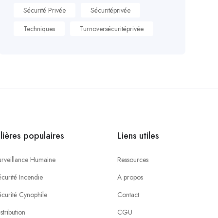
Sécurité Privée
Sécuritéprivée
Techniques
Turnoversécuritéprivée
ilières populaires
Liens utiles
urveillance Humaine
Ressources
curité Incendie
A propos
écurité Cynophile
Contact
stribution
CGU