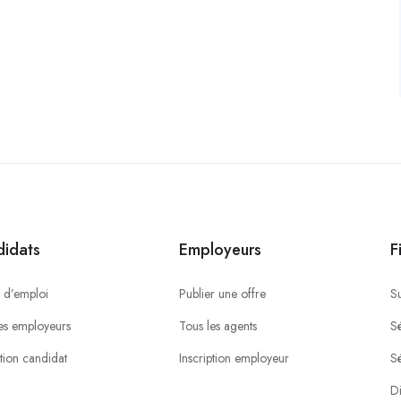
idats
Employeurs
F
 d’emploi
Publier une offre
S
es employeurs
Tous les agents
Sé
ption candidat
Inscription employeur
S
Di