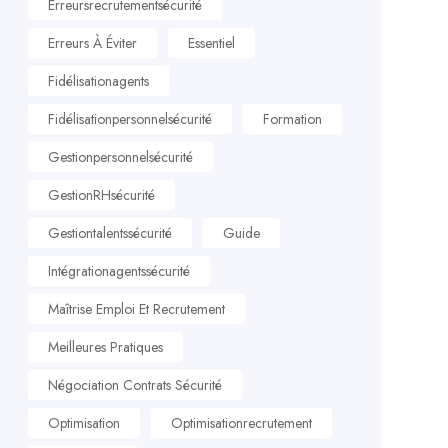
Erreursrecrutementsécurité
Erreurs À Éviter
Essentiel
Fidélisationagents
Fidélisationpersonnelsécurité
Formation
Gestionpersonnelsécurité
GestionRHsécurité
Gestiontalentssécurité
Guide
Intégrationagentssécurité
Maîtrise Emploi Et Recrutement
Meilleures Pratiques
Négociation Contrats Sécurité
Optimisation
Optimisationrecrutement