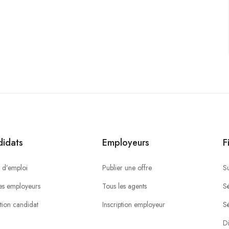
idats
Employeurs
F
 d’emploi
Publier une offre
S
es employeurs
Tous les agents
Sé
ption candidat
Inscription employeur
S
Di