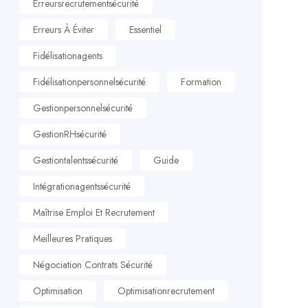
Erreursrecrutementsécurité
Erreurs À Éviter
Essentiel
Fidélisationagents
Fidélisationpersonnelsécurité
Formation
Gestionpersonnelsécurité
GestionRHsécurité
Gestiontalentssécurité
Guide
Intégrationagentssécurité
Maîtrise Emploi Et Recrutement
Meilleures Pratiques
Négociation Contrats Sécurité
Optimisation
Optimisationrecrutement