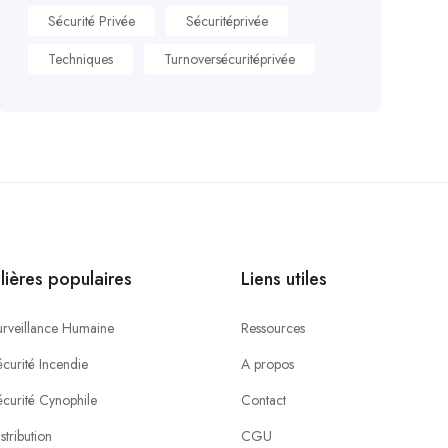
Sécurité Privée
Sécuritéprivée
Techniques
Turnoversécuritéprivée
ilières populaires
Liens utiles
urveillance Humaine
Ressources
curité Incendie
A propos
écurité Cynophile
Contact
stribution
CGU