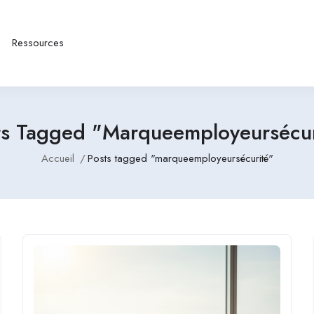
Ressources
ts Tagged "marqueemployeursécur
Accueil
Posts tagged "marqueemployeursécurité"