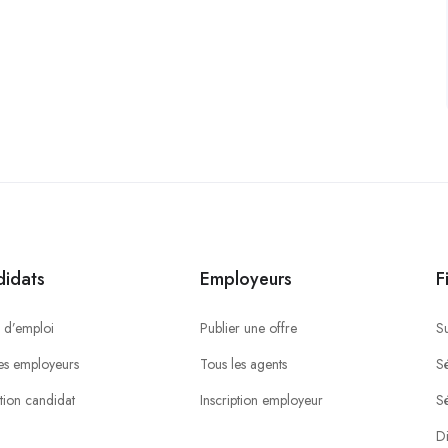
idats
Employeurs
F
 d’emploi
Publier une offre
S
es employeurs
Tous les agents
Sé
ption candidat
Inscription employeur
S
Di