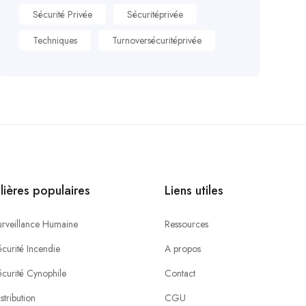
Sécurité Privée
Sécuritéprivée
Techniques
Turnoversécuritéprivée
ilières populaires
Liens utiles
urveillance Humaine
Ressources
curité Incendie
A propos
écurité Cynophile
Contact
stribution
CGU