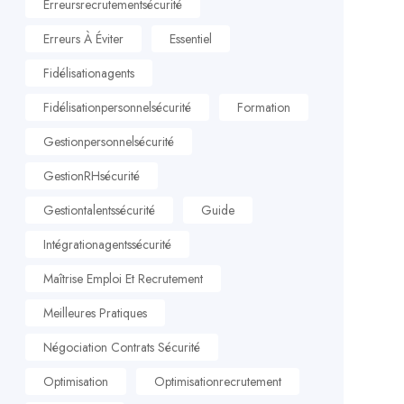
Erreursrecrutementsécurité
Erreurs À Éviter
Essentiel
Fidélisationagents
Fidélisationpersonnelsécurité
Formation
Gestionpersonnelsécurité
GestionRHsécurité
Gestiontalentssécurité
Guide
Intégrationagentssécurité
Maîtrise Emploi Et Recrutement
Meilleures Pratiques
Négociation Contrats Sécurité
Optimisation
Optimisationrecrutement