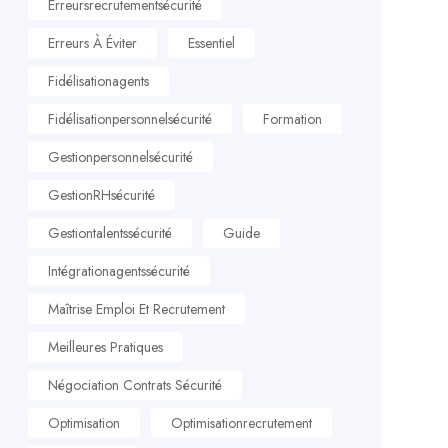
Erreursrecrutementsécurité
Erreurs À Éviter
Essentiel
Fidélisationagents
Fidélisationpersonnelsécurité
Formation
Gestionpersonnelsécurité
GestionRHsécurité
Gestiontalentssécurité
Guide
Intégrationagentssécurité
Maîtrise Emploi Et Recrutement
Meilleures Pratiques
Négociation Contrats Sécurité
Optimisation
Optimisationrecrutement