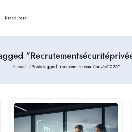
Ressources
Tagged "recrutementsécuritépriv
Accueil
Posts tagged "recrutementsécuritéprivée2026"