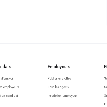
idats
Employeurs
F
 d’emploi
Publier une offre
S
es employeurs
Tous les agents
Sé
ption candidat
Inscription employeur
S
Di