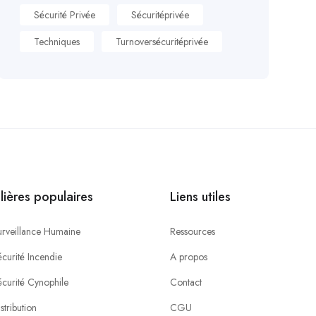
Sécurité Privée
Sécuritéprivée
Techniques
Turnoversécuritéprivée
ilières populaires
Liens utiles
urveillance Humaine
Ressources
curité Incendie
A propos
écurité Cynophile
Contact
stribution
CGU